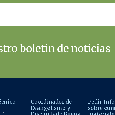
tro boletin de noticias
écnico
Coordinador de
Pedir Inf
Evangelismo y
sobre cur
com
Discipulado Buena
materiale