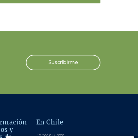
Suscribirme
ormación
En Chile
sos y
Editorial Crece
s de