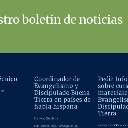
tro boletin de noticias
écnico
Coordinador de
Pedir Inf
Evangelismo y
sobre cur
com
Discipulado Buena
materiale
Tierra en países de
Evangeli
habla hispana
Discipula
Tierra
Carlos Sexton
www.Goodsoil.co
carl.sexton@abwego.org