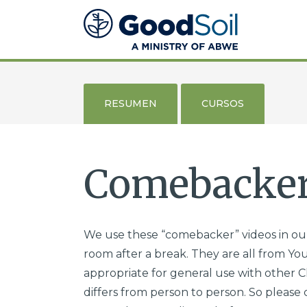
Evangelismo
y
Discipulado
Buena
Tierra
RESUMEN
CURSOS
Comebacker
We use these “comebacker” videos in our
room after a break. They are all from You
appropriate for general use with other Ch
differs from person to person. So please 