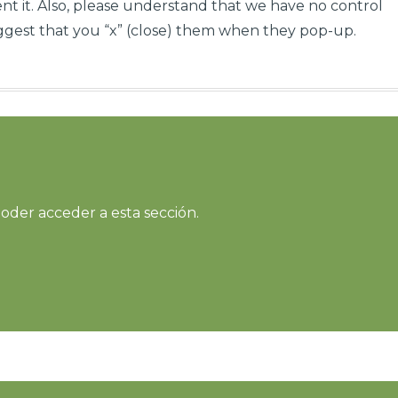
t it. Also, please understand that we have no control
gest that you “x” (close) them when they pop-up.
oder acceder a esta sección.