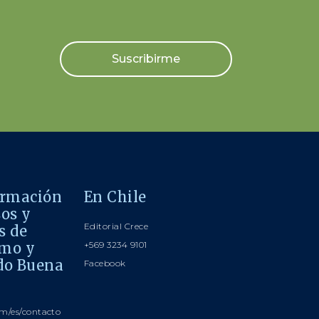
Suscribirme
ormación
En Chile
sos y
Editorial Crece
s de
smo y
+569 3234 9101
do Buena
Facebook
m/es/contacto