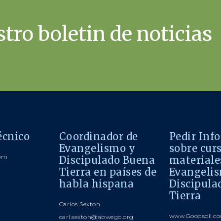
tro boletin de noticias
écnico
Coordinador de
Pedir Inf
Evangelismo y
sobre cur
com
Discipulado Buena
materiale
Tierra en países de
Evangeli
habla hispana
Discipula
Tierra
Carlos Sexton
www.Goodsoil.co
carl.sexton@abwego.org