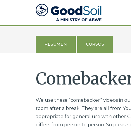
Evangelismo
y
Discipulado
Buena
Tierra
RESUMEN
CURSOS
Comebacker
We use these “comebacker” videos in our
room after a break. They are all from You
appropriate for general use with other Ch
differs from person to person. So please 