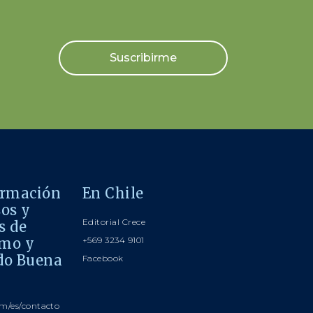
Suscribirme
ormación
En Chile
sos y
Editorial Crece
s de
smo y
+569 3234 9101
do Buena
Facebook
m/es/contacto