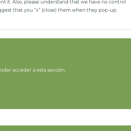
t it. Also, please understand that we have no control
gest that you “x” (close) them when they pop-up.
oder acceder a esta sección.